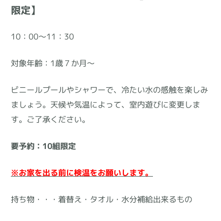
ス
限定】
テ
10：00～11：30
ッ
プ
対象年齢：1歳７か月～
♡
水
ビニールプールやシャワーで、冷たい水の感触を楽しみ
遊
ましょう。天候や気温によって、室内遊びに変更しま
び
す。ご了承ください。
♡【要
予
要予約：10組限定
約・
10
※お家を出る前に検温をお願いします。
組
持ち物・・・着替え・タオル・水分補給出来るもの
限
定】