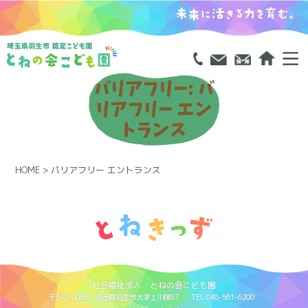
バリアフリー:
バ
リアフリー エン
トランス
HOME
>
バリアフリー エントランス
社会福祉法人 とねの会こども園
〒348-0056 埼玉県羽生市大字上川俣87
TEL 048-561-6200